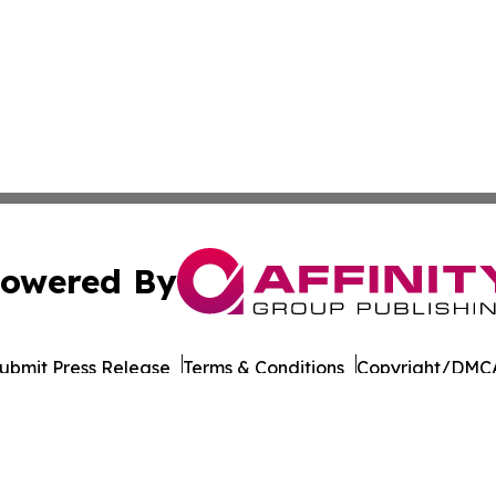
owered By
ubmit Press Release
Terms & Conditions
Copyright/DMCA
 dba Affinity Group Publishing & International Environment
Cookie Settings / Your Privacy Choices