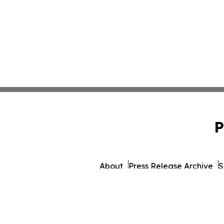
P
About
Press Release Archive
S
© 1995-2026 Newsmatics Inc.