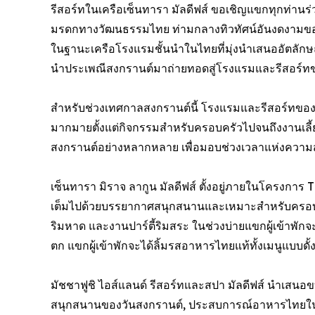
รีสอร์ทในเครือเซ็นทารา มัลดีฟส์ ขอเชิญแขกทุกท่าน
มรดกทางวัฒนธรรมไทย ท่ามกลางทิวทัศน์อันงดงามข
ในฐานะเครือโรงแรมชั้นนำในไทยที่มุ่งนำเสนออัตล
นำประเพณีสงกรานต์มาถ่ายทอดสู่โรงแรมและรีสอร์ทข
สำหรับช่วงเทศกาลสงกรานต์นี้ โรงแรมและรีสอร์ทขอ
มากมายตั้งแต่กิจกรรมสำหรับครอบครัวไปจนถึงงานเลี
สงกรานต์อย่างหลากหลาย เพื่อมอบช่วงเวลาแห่งความสุ
เซ็นทารา มิราจ ลากูน มัลดีฟส์ ตั้งอยู่ภายในโครงกา
เต็มไปด้วยบรรยากาศสนุกสนานและเหมาะสำหรับครอบค
ริมหาด และงานปาร์ตี้ริมสระ ในช่วงบ่ายแขกผู้เข้าพักจ
ตก แขกผู้เข้าพักจะได้ลิ้มรสอาหารไทยแท้ทั้งเมนูแบบดั
มัชชาฟูชิ ไอส์แลนด์ รีสอร์ทและสปา มัลดีฟส์ นำเส
สนุกสนานของวันสงกรานต์, ประสบการณ์อาหารไทยใน