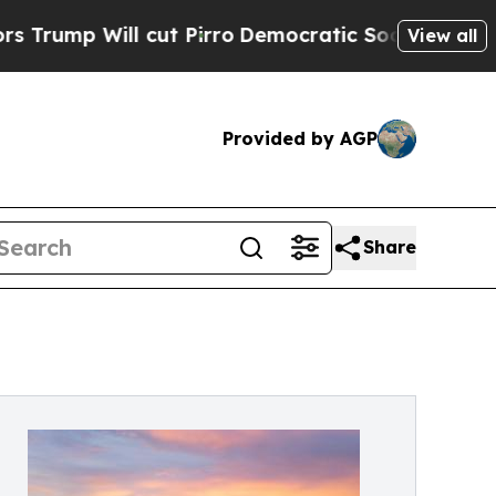
Will cut Pirro
Democratic Socialists of America
View all
Provided by AGP
Share