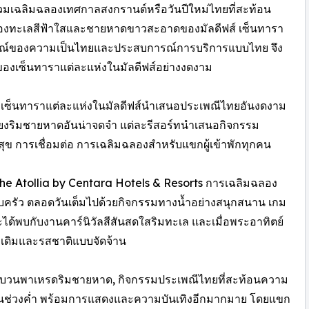
ร่วมเฉลิมฉลองเทศกาลสงกรานต์หรือวันปีใหม่ไทยที่สะท้อน
องทะเลสีฟ้าใสและชายหาดขาวสะอาดของมัลดีฟส์ เซ็นทารา
ักษณ์ของความเป็นไทยและประสบการณ์การบริการแบบไทย จึง
องเซ็นทาราแต่ละแห่งในมัลดีฟส์อย่างงดงาม
งเซ็นทาราแต่ละแห่งในมัลดีฟส์นำเสนอประเพณีไทยอันงดงาม
้ยงริมชายหาดอันน่าจดจำ แต่ละรีสอร์ทนำเสนอกิจกรรม
ข การเชื่อมต่อ การเฉลิมฉลองสำหรับแขกผู้เข้าพักทุกคน
ร The Atollia by Centara Hotels & Resorts การเฉลิมฉลอง
รัว ตลอดวันเต็มไปด้วยกิจกรรมทางน้ำอย่างสนุกสนาน เกม
ะได้พบกับงานคาร์นิวัลสีสันสดใสริมทะเล และเมื่อพระอาทิตย์
้งเดิมและรสชาติแบบจัดจ้าน
นอขบวนพาเหรดริมชายหาด, กิจกรรมประเพณีไทยที่สะท้อนความ
ช่วงค่ำ พร้อมการแสดงและความบันเทิงอีกมากมาย โดยแขก