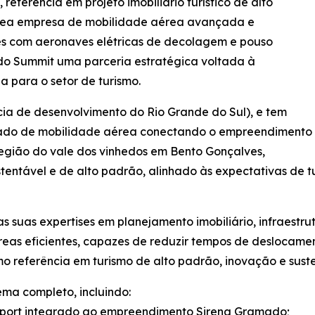
ferência em projeto imobiliário turístico de alto
ea empresa de mobilidade aérea avançada e
s com aeronaves elétricas de decolagem e pouso
do Summit uma parceria estratégica voltada à
 para o setor de turismo.
ia de desenvolvimento do Rio Grande do Sul), e tem
grado de mobilidade aérea conectando o empreendimento
egião do vale dos vinhedos em Bento Gonçalves,
tentável e de alto padrão, alinhado às expectativas de tu
as suas expertises em planejamento imobiliário, infraest
eas eficientes, capazes de reduzir tempos de deslocament
mo referência em turismo de alto padrão, inovação e sust
ema completo, incluindo:
rtiport integrado ao empreendimento Sirena Gramado;