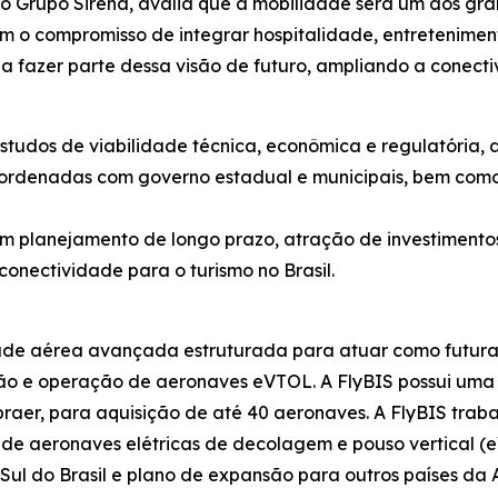
 Grupo Sirena, avalia que a mobilidade será um dos grand
m o compromisso de integrar hospitalidade, entretenime
 fazer parte dessa visão de futuro, ampliando a conecti
studos de viabilidade técnica, econômica e regulatória
coordenadas com governo estadual e municipais, bem com
om planejamento de longo prazo, atração de investimento
onectividade para o turismo no Brasil.
idade aérea avançada estruturada para atuar como futur
o e operação de aeronaves eVTOL. A FlyBIS possui uma
raer, para aquisição de até 40 aeronaves. A FlyBIS trabal
de aeronaves elétricas de decolagem e pouso vertical (
 Sul do Brasil e plano de expansão para outros países da