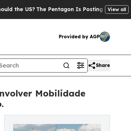
 US?
The Pentagon Is Posting Cryptic Biblical Me
View all
Provided by AGP
Share
nvolver Mobilidade
.