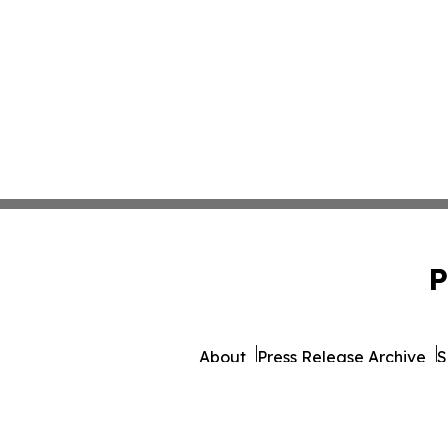
P
About
Press Release Archive
S
© 1995-2026 Newsmatics Inc.