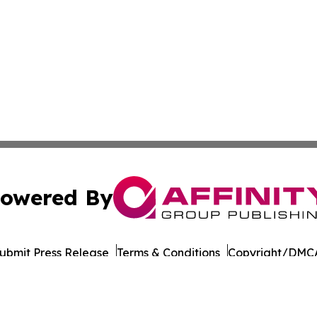
owered By
ubmit Press Release
Terms & Conditions
Copyright/DMCA
 dba Affinity Group Publishing & International Environment
Cookie Settings / Your Privacy Choices