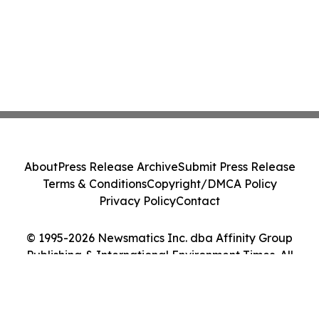
About
Press Release Archive
Submit Press Release
Terms & Conditions
Copyright/DMCA Policy
Privacy Policy
Contact
© 1995-2026 Newsmatics Inc. dba Affinity Group
Publishing & International Environment Times. All
Rights Reserved.
Cookie Settings / Your Privacy Choices