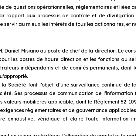
rie de questions opérationnelles, règlementaires et liées
ar rapport aux processus de contrôle et de divulgation 
ervir au mieux les intérêts de tous les actionnaires, et no
 Daniel Misiano au poste de chef de la direction. Le cons
 pour les postes de haute direction et les fonctions au s
rateurs indépendants et de comités permanents, dont le 
qu’approprié.
e la Société font l’objet d’une surveillance continue de l
iété. Ses processus de communication de l’information f
es valeurs mobilières applicable, dont le Règlement 52-109
s exigences règlementaires et de gouvernance applicables
 exhaustive, véridique et claire toute information i
ment en revue la stratégie, l’allocation de capital et la p