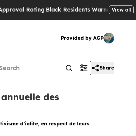
ing
Black Residents Warned of Abusive Cops for 
View all
Provided by AGP
Share
 annuelle des
ivisme d’iolite, en respect de leurs