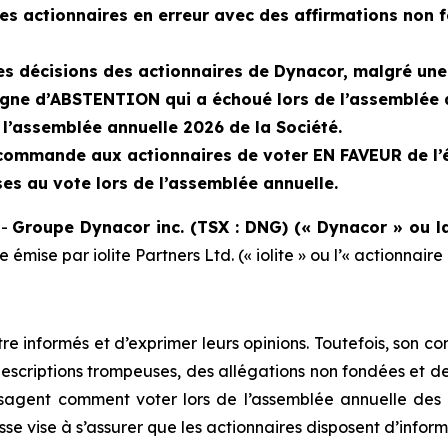
e les actionnaires en erreur avec des affirmations no
 les décisions des actionnaires de Dynacor, malgré 
agne d’ABSTENTION qui a échoué lors de l’assemblée 
’assemblée annuelle 2026 de la Société.
ecommande aux actionnaires de voter EN FAVEUR de l’é
es au vote lors de l’assemblée annuelle.
--
Groupe Dynacor inc. (TSX : DNG) (« Dynacor » ou l
ise par iolite Partners Ltd. (« iolite » ou l’« actionnaire 
re informés et d’exprimer leurs opinions. Toutefois, son cons
descriptions trompeuses, des allégations non fondées et d
nvisagent comment voter lors de l’assemblée annuelle des
se vise à s’assurer que les actionnaires disposent d’infor