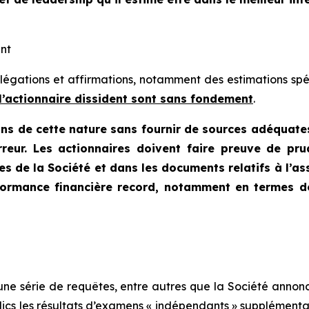
nt
légations et affirmations, notamment des estimations spéc
 l’actionnaire dissident sont sans fondement
.
ns de cette nature sans fournir de sources adéquates 
rreur. Les actionnaires doivent faire preuve de pru
s de la Société et dans les documents relatifs à l’as
rmance financière record, notamment en termes de r
e série de requêtes, entre autres que la Société annonce
ics les résultats d’examens « indépendants » supplémentai