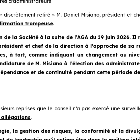
res d’administrateurs
 discrètement retiré » M. Daniel Misiano, président et che
affirmation trompeuse
.
 de la Société à la suite de l’AGA du 19 juin 2026. I
président et chef de la direction à l’approche de sa r
ées, à tort, comme indiquant un changement au nive
ndidature de M. Misiano à l’élection des administrate
épendance et de continuité pendant cette période de t
usieurs reprises que le conseil n’a pas exercé une surve
s allégations
.
gie, la gestion des risques, la conformité et la divul
 de leadership qu’il estime être dans le meilleur inté