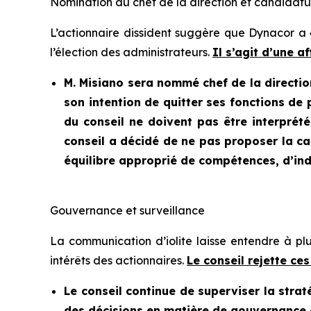
Nomination du chef de la direction et candidatu
L’actionnaire dissident suggère que Dynacor a «
l’élection des administrateurs.
Il s’agit d’une 
M. Misiano sera nommé chef de la direction
son intention de quitter ses fonctions de 
du conseil ne doivent pas être interprét
conseil a décidé de ne pas proposer la ca
équilibre approprié de compétences, d’ind
Gouvernance et surveillance
La communication d’iolite laisse entendre à pl
intérêts des actionnaires.
Le conseil rejette ce
Le conseil continue de superviser la straté
des décisions en matière de gouvernance et