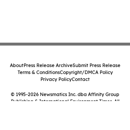
About
Press Release Archive
Submit Press Release
Terms & Conditions
Copyright/DMCA Policy
Privacy Policy
Contact
© 1995-2026 Newsmatics Inc. dba Affinity Group
Publishing & International Environment Times. All
Rights Reserved.
Cookie Settings / Your Privacy Choices